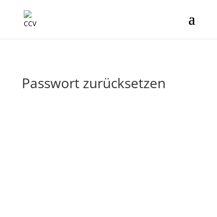
Passwort zurücksetzen
Um dein Passwort zurückzusetzen, gib bitte
unten deine E-Mail-Adresse oder deinen
Benutzernamen ein.