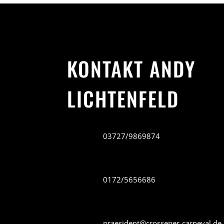
KONTAKT ANDY
LICHTENFELD
03727/9869874
0172/5656686
praesident@crossener-carneval.de