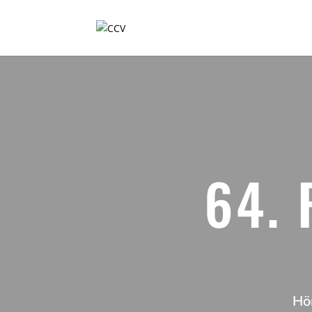
64.
Hör