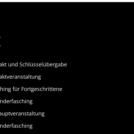
E
takt und Schlüsselübergabe
taktveranstaltung
hing für Fortgeschrittene
inderfasching
Hauptveranstaltung
inderfasching