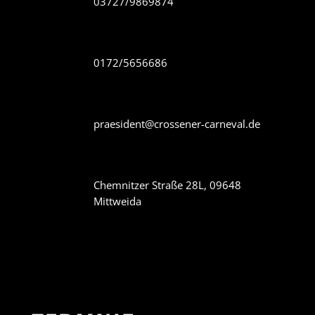
03727/9869874
0172/5656686
praesident@crossener-carneval.de
Chemnitzer Straße 28L, 09648
Mittweida