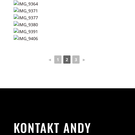
◄
1
2
3
►
KONTAKT ANDY